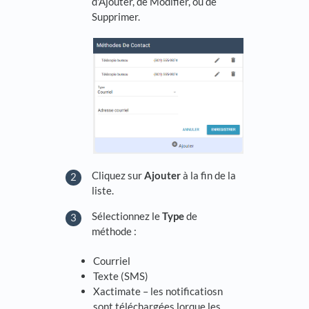
d'Ajouter, de Modifier, ou de
Supprimer.
Cliquez sur
Ajouter
à la fin de la
liste.
Sélectionnez le
Type
de
méthode :
Courriel
Texte (SMS)
Xactimate – les notificatiosn
sont téléchargées lorque les