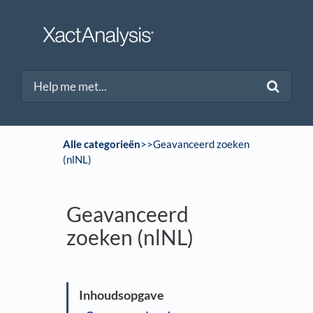
Alle categorieën
​>​
​>​ Geavanceerd zoeken
(nlNL)
Geavanceerd
zoeken (nlNL)