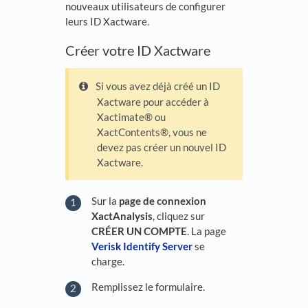
nouveaux utilisateurs de configurer
leurs ID Xactware.
Créer votre ID Xactware
Si vous avez déjà créé un ID
Xactware pour accéder à
Xactimate® ou
XactContents®, vous ne
devez pas créer un nouvel ID
Xactware.
Sur la
page de connexion
XactAnalysis
, cliquez sur
CRÉER UN COMPTE
. La page
Verisk Identify Server
se
charge.
Remplissez le formulaire.