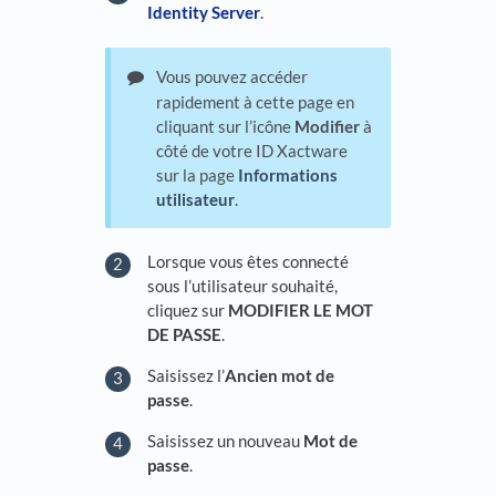
Identity Server
.
Vous pouvez accéder
rapidement à cette page en
cliquant sur l’icône
Modifier
à
côté de votre ID Xactware
sur la page
Informations
utilisateur
.
Lorsque vous êtes connecté
sous l’utilisateur souhaité,
cliquez sur
MODIFIER LE MOT
DE PASSE
.
Saisissez l’
Ancien mot de
passe
.
Saisissez un nouveau
Mot de
passe
.