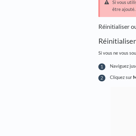
Si vous util
être ajouté.
Réinitialiser 
Réinitialise
Si vous ne vous sou
Naviguez ju
Cliquez sur
M