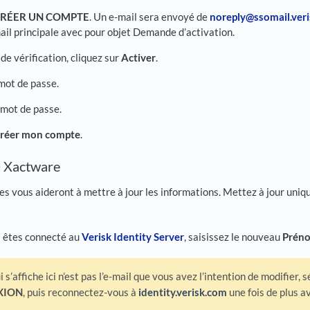
RÉER UN COMPTE
. Un e-mail sera envoyé de
noreply@ssomail.ver
ail principale avec pour objet Demande d’activation.
 de vérification, cliquez sur
Activer
.
mot de passe.
 mot de passe.
réer mon compte
.
D Xactware
es vous aideront à mettre à jour les informations. Mettez à jour uniq
 êtes connecté au
Verisk Identity Server
, saisissez le nouveau
Prén
ui s’affiche ici n’est pas l’e-mail que vous avez l’intention de modifier,
XION
, puis reconnectez-vous à
identity.verisk.com
une fois de plus a