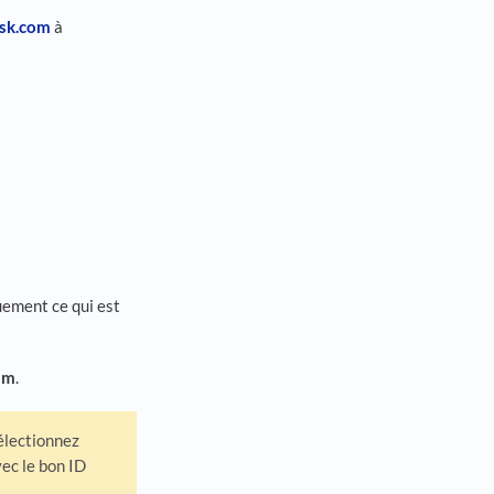
isk.com
à
uement ce qui est
om
.
 sélectionnez
vec le bon ID