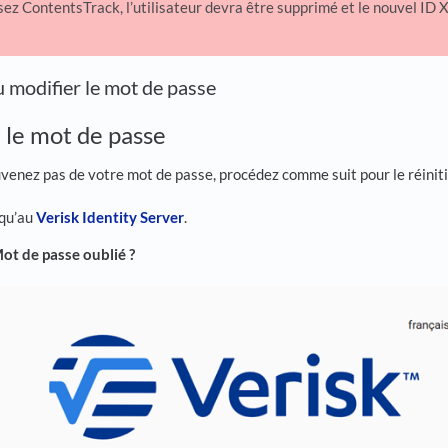
isez ContentsTrack, l’utilisateur devra être supprimé et le nouvel ID
ou modifier le mot de passe
r le mot de passe
venez pas de votre mot de passe, procédez comme suit pour le réinitia
squ’au
Verisk Identity Server
.
ot de passe oublié ?