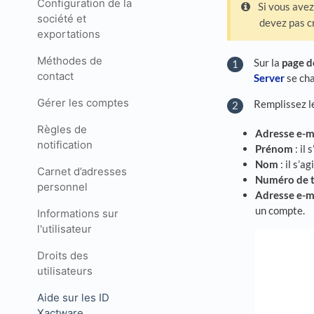
Configuration de la
Si vous ave
société et
devez pas c
exportations
Méthodes de
Sur la
page d
contact
Server
se cha
Gérer les comptes
Remplissez le
Règles de
Adresse e-ma
notification
Prénom
: il 
Nom
: il s’a
Carnet d’adresses
Numéro de 
personnel
Adresse e-ma
un compte.
Informations sur
l'utilisateur
Droits des
utilisateurs
Aide sur les ID
Xactware