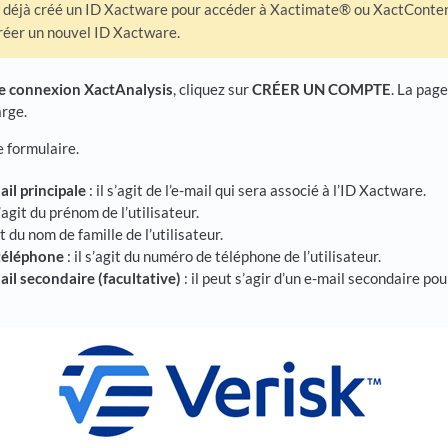
z déjà créé un ID Xactware pour accéder à Xactimate® ou XactConte
réer un nouvel ID Xactware.
e connexion XactAnalysis
, cliquez sur
CRÉER UN COMPTE
. La pag
rge.
 formulaire.
il principale
: il s’agit de l’e-mail qui sera associé à l’ID Xactware.
s’agit du prénom de l’utilisateur.
git du nom de famille de l’utilisateur.
téléphone
: il s’agit du numéro de téléphone de l’utilisateur.
il secondaire (facultative)
: il peut s’agir d’un e-mail secondaire po