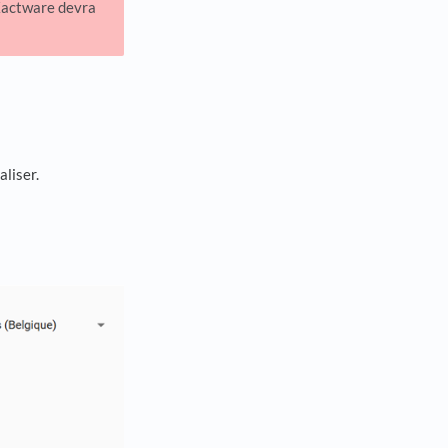
 Xactware devra
liser.