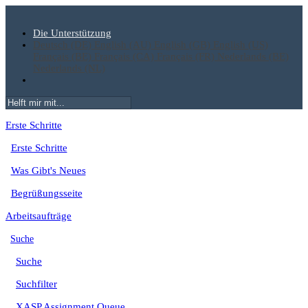
Die Unterstützung
Deutsch (DE)
English (AU)
English (GB)
English (US)
Français (BE)
Français (CA)
Français (FR)
Nederlands (BE)
Nederlands (NL)
Erste Schritte
Erste Schritte
Was Gibt's Neues
Begrüßungsseite
Arbeitsaufträge
Suche
Suche
Suchfilter
XASP Assignment Queue