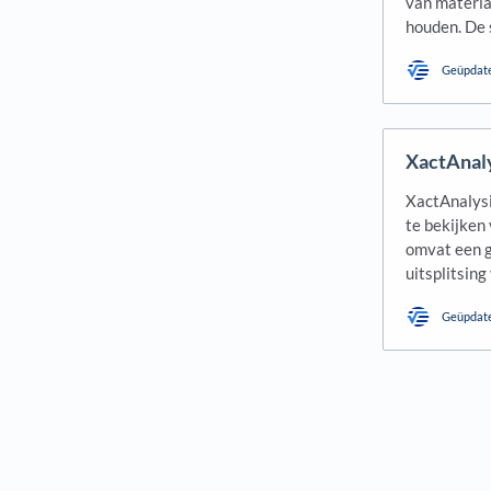
van materia
houden. De 
Geüpdat
XactAnaly
XactAnalysi
te bekijken
omvat een g
uitsplitsin
Geüpdat