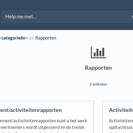
e categorieën
​>​
​Rapporten
Rapporten
3 artikelen
nt/activiteitenrapporten
Activitei
ment/activiteitenrapporten kunt u het werk
Activiteiten
 werknemers wordt uitgevoerd en de trends
opdrachtsacti