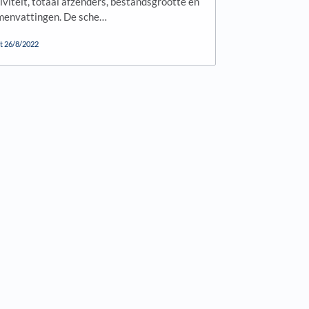
tiviteit, totaal afzenders, bestandsgrootte en
menvattingen. De sche…
t
26/8/2022
s in a new tab)