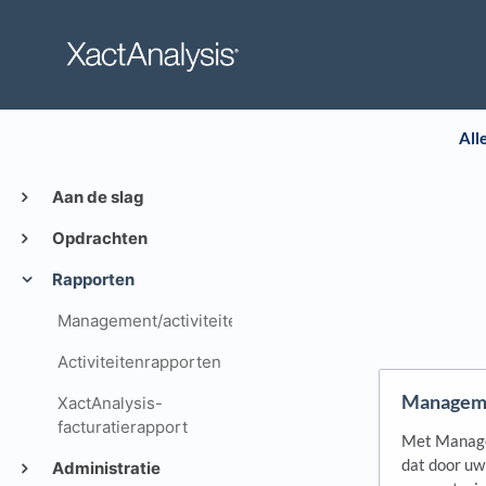
All
Aan de slag
Opdrachten
Rapporten
Management/activiteitenrapporten
Activiteitenrapporten
Manageme
XactAnalysis-
facturatierapport
Met Manage
dat door uw
Administratie