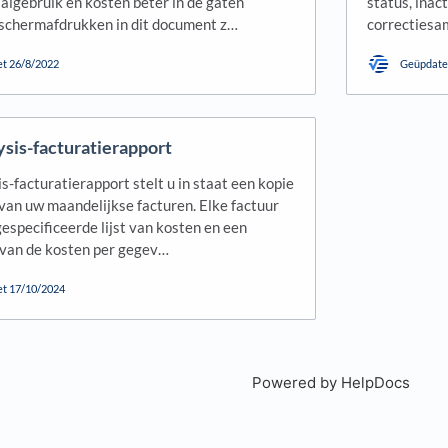
algebruik en kosten beter in de gaten
status, inac
schermafdrukken in dit document z…
correctiesa
et
26/8/2022
Geüpdate
sis-facturatierapport
s-facturatierapport stelt u in staat een kopie
 van uw maandelijkse facturen. Elke factuur
especificeerde lijst van kosten en een
g van de kosten per gegev…
et
17/10/2024
Powered by HelpDocs
(open